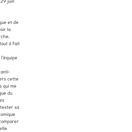
 29 juin
ique et de
oir la
rche,
out à fait
 l’équipe
anti-
ers cette
s qui me
que du
les
 tester sa
atomique
s comparer
elle