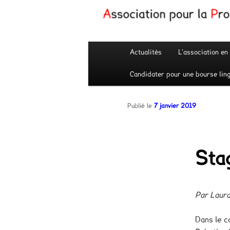
Menu
Actualités
L’association en
Aller
principal
Candidater pour une bourse ling
au
contenu
Publié le
7 janvier 2019
principal
Sta
Par Laur
Dans le c