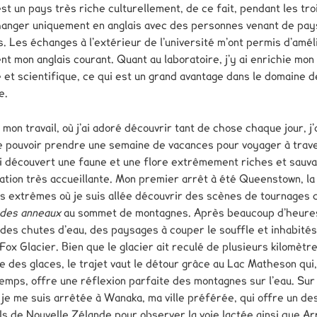
st un pays très riche culturellement, de ce fait, pendant les tro
changer uniquement en anglais avec des personnes venant de pay
s. Les échanges à l’extérieur de l’université m’ont permis d’amél
t mon anglais courant. Quant au laboratoire, j’y ai enrichie mon 
 et scientifique, ce qui est un grand avantage dans le domaine d
e.
mon travail, où j’ai adoré découvrir tant de chose chaque jour, j’a
 pouvoir prendre une semaine de vacances pour voyager à traver
ai découvert une faune et une flore extrêmement riches et sauva
ation très accueillante. Mon premier arrêt à été Queenstown, la
s extrêmes où je suis allée découvrir des scènes de tournages 
 des anneaux
au sommet de montagnes. Après beaucoup d’heure
 des chutes d’eau, des paysages à couper le souffle et inhabités
 Fox Glacier. Bien que le glacier ait reculé de plusieurs kilomètr
te des glaces, le trajet vaut le détour grâce au Lac Matheson qui,
emps, offre une réflexion parfaite des montagnes sur l’eau. Sur 
 je me suis arrêtée à Wanaka, ma ville préférée, qui offre un de
ls de Nouvelle Zélande pour observer la voie lactée ainsi que A