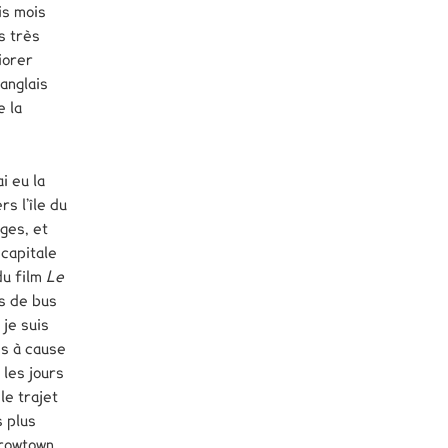
is mois
s très
iorer
anglais
e la
i eu la
s l’île du
ges, et
 capitale
du film
Le
s de bus
 je suis
es à cause
 les jours
le trajet
s plus
rrowtown,