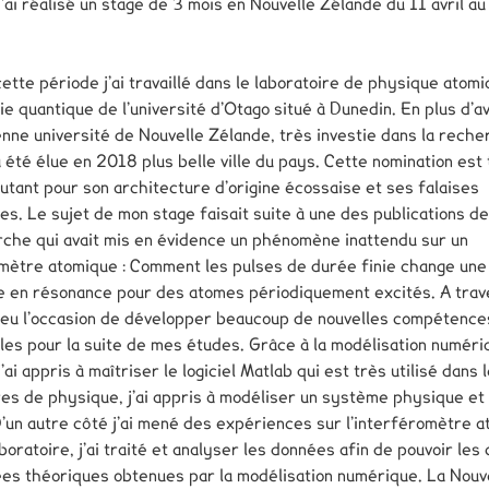
’ai réalisé un stage de 3 mois en Nouvelle Zélande du 11 avril au
ette période j’ai travaillé dans le laboratoire de physique atom
ie quantique de l’université d’Otago situé à Dunedin. En plus d’av
enne université de Nouvelle Zélande, très investie dans la reche
 été élue en 2018 plus belle ville du pays. Cette nomination est t
utant pour son architecture d’origine écossaise et ses falaises
es. Le sujet de mon stage faisait suite à une des publications de
che qui avait mis en évidence un phénomène inattendu sur un
mètre atomique : Comment les pulses de durée finie change une 
 en résonance pour des atomes périodiquement excités. A trav
i eu l’occasion de développer beaucoup de nouvelles compétence
iles pour la suite de mes études. Grâce à la modélisation numéri
ai appris à maîtriser le logiciel Matlab qui est très utilisé dans 
res de physique, j’ai appris à modéliser un système physique et
 D’un autre côté j’ai mené des expériences sur l’interféromètre 
aboratoire, j’ai traité et analyser les données afin de pouvoir le
es théoriques obtenues par la modélisation numérique. La Nouv