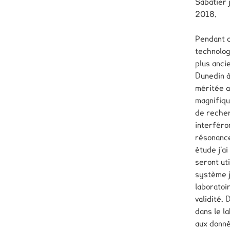
Sabatier j
2018.
Pendant c
technolog
plus anci
Dunedin à
méritée a
magnifiqu
de recher
interféro
résonance
étude j’a
seront ut
système j’
laboratoi
validité.
dans le l
aux donné