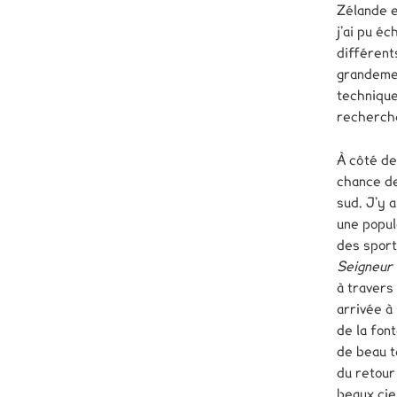
Zélande e
j’ai pu é
différent
grandemen
technique
recherch
À côté de 
chance de
sud. J’y 
une popul
des sport
Seigneur
à travers
arrivée à
de la fon
de beau t
du retour
beaux cie