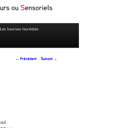
Les bourses lauréates
Navigation
←
Précédent
Suivant
→
des
articles
aul