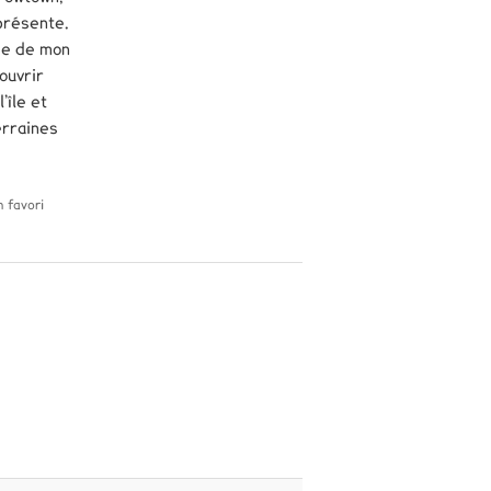
 présente.
he de mon
ouvrir
’île et
erraines
n favori